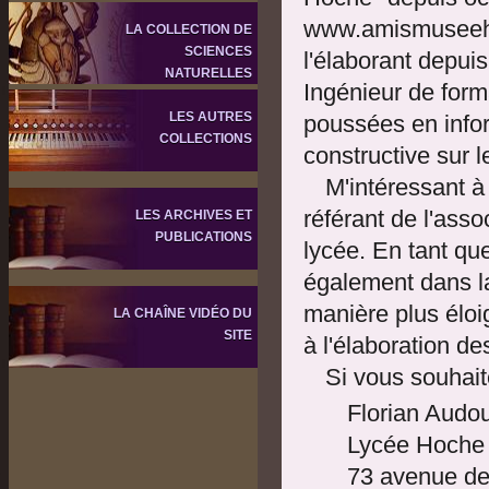
www.amismuseehoc
LA COLLECTION DE
SCIENCES
l'élaborant depuis
NATURELLES
Ingénieur de form
LES AUTRES
poussées en infor
COLLECTIONS
constructive sur l
M'intéressant à 
référant de l'asso
LES ARCHIVES ET
PUBLICATIONS
lycée. En tant qu
également dans la
manière plus éloig
LA CHAÎNE VIDÉO DU
SITE
à l'élaboration de
Si vous souhait
Florian Audou
Lycée Hoche
73 avenue de