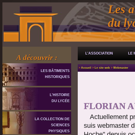
Les a
du l
L'ASSOCIATION
LE 
A découvrir :
>
Accueil
>
Le site web
>
Webmaster
LES BÂTIMENTS
HISTORIQUES
L'HISTOIRE
DU LYCÉE
FLORIAN 
Actuellement p
LA COLLECTION DE
suis webmaster de
SCIENCES
PHYSIQUES
Hoche" depuis octo