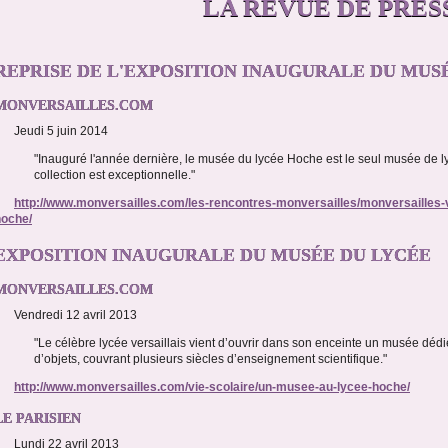
LA REVUE DE PRES
REPRISE DE L'EXPOSITION INAUGURALE DU MUS
MONVERSAILLES.COM
Jeudi 5 juin 2014
"Inauguré l'année dernière, le musée du lycée Hoche est le seul musée de l
collection est exceptionnelle."
http://www.monversailles.com/les-rencontres-monversailles/monversailles-
hoche/
EXPOSITION INAUGURALE DU MUSÉE DU LYCÉE
MONVERSAILLES.COM
Vendredi 12 avril 2013
"Le célèbre lycée versaillais vient d’ouvrir dans son enceinte un musée dédi
d’objets, couvrant plusieurs siècles d’enseignement scientifique."
http://www.monversailles.com/vie-scolaire/un-musee-au-lycee-hoche/
LE PARISIEN
Lundi 22 avril 2013