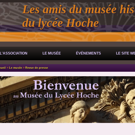
Les amis du musée his
du lycée Hoche
L'ASSOCIATION
LE MUSÉE
ÉVÉNEMENTS
LE SITE W
ueil
>
Le musée
>
Revue de presse