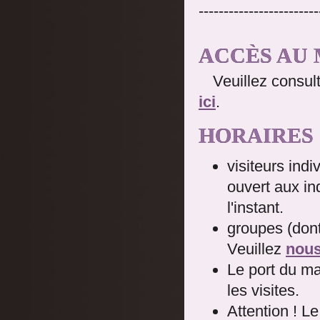
------------------------
ACCÈS AU
Veuillez consul
ici
.
HORAIRES
visiteurs indi
ouvert aux ind
l'instant.
groupes (dont
Veuillez
nous
Le port du ma
les visites.
Attention ! L