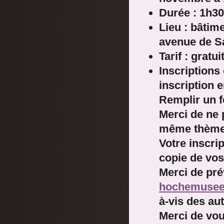
Durée : 1h30
Lieu : bâtim
avenue de S
Tarif : gratui
Inscriptions
inscription 
Remplir un f
Merci de ne 
même thème
Votre inscri
copie de vos
Merci de pré
hochemuse
à-vis des aut
Merci de vou