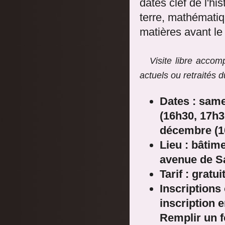
dates clef de l'hi
terre, mathémati
matières avant l
Visite libre acco
actuels ou retraités 
Dates : same
(16h30, 17h3
décembre (10
Lieu : bâtim
avenue de S
Tarif : gratui
Inscriptions
inscription 
Remplir un f