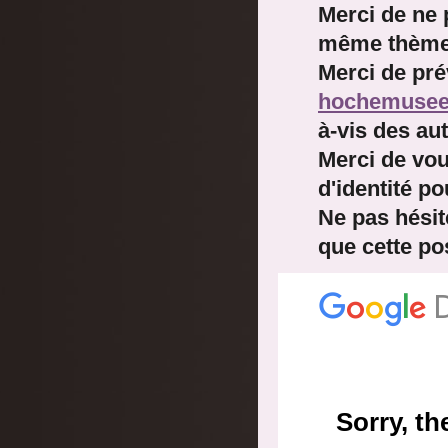
Merci de ne 
même thème
Merci de pré
hochemuse
à-vis des aut
Merci de vou
d'identité po
Ne pas hésite
que cette pos