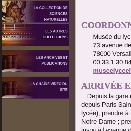
LA COLLECTION DE
SCIENCES
NATURELLES
COORDONN
LES AUTRES
Musée du ly
COLLECTIONS
73 avenue de
78000 Versail
LES ARCHIVES ET
00 33 1 30 8
PUBLICATIONS
museelycee
ARRIVÉE E
LA CHAÎNE VIDÉO DU
SITE
Depuis la gare
depuis Paris Sain
lycée), prendre 
Notre-Dame ; pren
jusqu'à l'avenue 