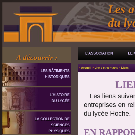
Les a
du l
L'ASSOCIATION
LE 
A découvrir :
>
Accueil
>
Liens et contacts
>
Liens
LES BÂTIMENTS
HISTORIQUES
LIE
Les liens suiva
L'HISTOIRE
DU LYCÉE
entreprises en re
du lycée Hoche.
LA COLLECTION DE
SCIENCES
EN RAPPOR
PHYSIQUES