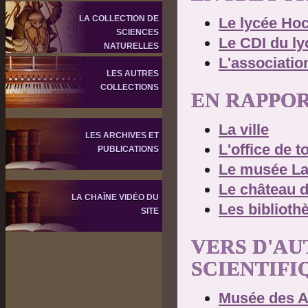
LA COLLECTION DE
Le lycée Ho
SCIENCES
Le CDI du l
NATURELLES
L'associati
LES AUTRES
COLLECTIONS
EN RAPPOR
La ville
LES ARCHIVES ET
L'office de 
PUBLICATIONS
Le musée Lam
Le château d
LA CHAÎNE VIDÉO DU
Les biblioth
SITE
VERS D'AU
SCIENTIFI
Musée des Ar