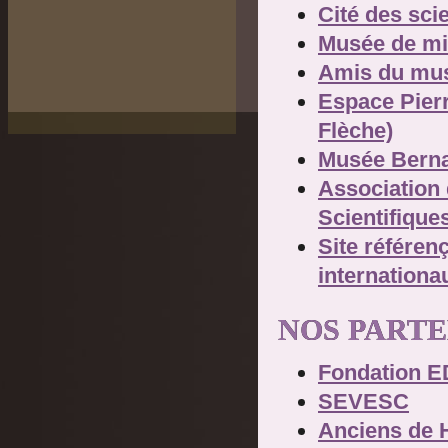
Cité des scie
Musée de min
Amis du musé
Espace Pierr
Flèche)
Musée Bernar
Association
Scientifique
Site référen
internationa
NOS PART
Fondation E
SEVESC
Anciens de 