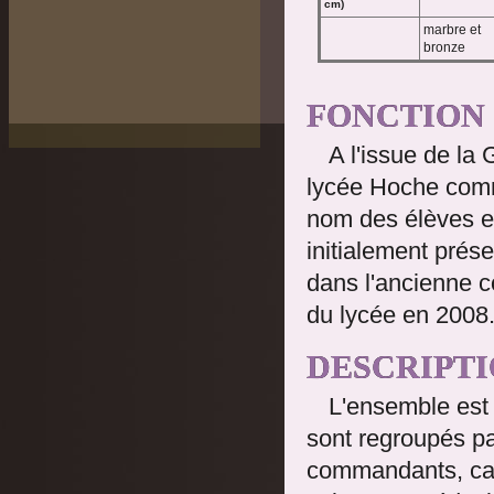
cm)
marbre et
bronze
FONCTION
A l'issue de la
lycée Hoche comm
nom des élèves et
initialement prés
dans l'ancienne c
du lycée en 2008.
DESCRIPT
L'ensemble est
sont regroupés pa
commandants, cap