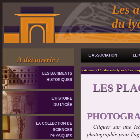
Les a
du l
L'ASSOCIATION
LE 
A découvrir :
>
Accueil
>
L'histoire du lycée
>
Les plaq
LES BÂTIMENTS
HISTORIQUES
LES PL
L'HISTOIRE
DU LYCÉE
PHOTOGRA
LA COLLECTION DE
Cliquer sur une icô
SCIENCES
photographie pour l'ag
PHYSIQUES