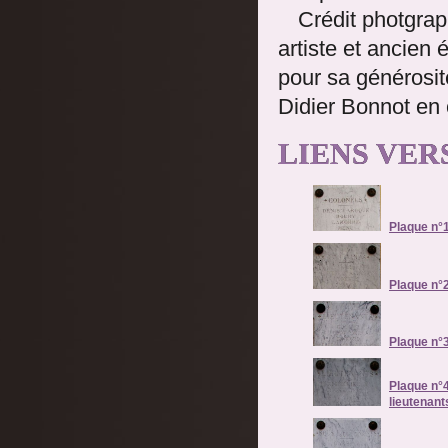
Crédit photgrap
artiste et ancien
pour sa générosité
Didier Bonnot en 
LIENS VER
Plaque n°1
Plaque n°2
Plaque n°3
Plaque n°4
lieutenant