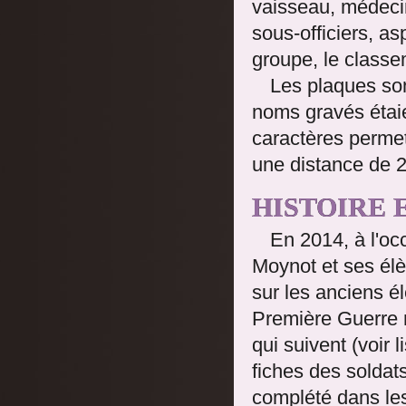
vaisseau, médecin
sous-officiers, a
groupe, le classe
Les plaques so
noms gravés étaie
caractères permet
une distance de 2
HISTOIRE 
En 2014, à l'oc
Moynot et ses élè
sur les anciens é
Première Guerre m
qui suivent (voir 
fiches des soldat
complété dans les