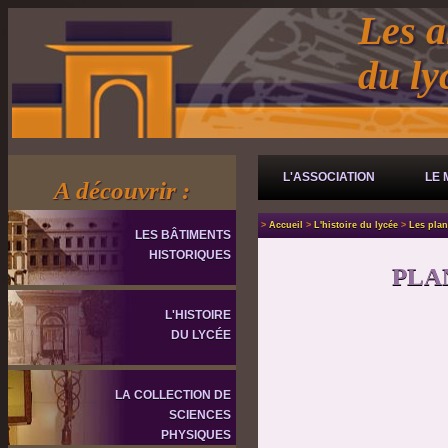
Les a
du l
L'ASSOCIATION
LE 
A découvrir :
>
Accueil
>
L'histoire du lycée
>
Les plan
LES BÂTIMENTS
HISTORIQUES
PLA
L'HISTOIRE
DU LYCÉE
LA COLLECTION DE
SCIENCES
PHYSIQUES