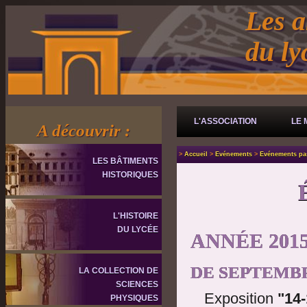
Les a
du l
L'ASSOCIATION
LE 
A découvrir :
>
Accueil
>
Evénements
>
Evénements pa
LES BÂTIMENTS
HISTORIQUES
L'HISTOIRE
DU LYCÉE
ANNÉE 2015
DE SEPTEMBRE
LA COLLECTION DE
SCIENCES
Exposition
"14-
PHYSIQUES