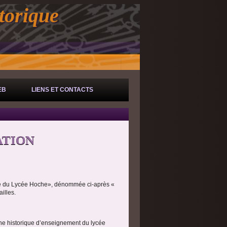
torique
EB
LIENS ET CONTACTS
ATION
ique du Lycée Hoche», dénommée ci-après «
illes.
oine historique d’enseignement du lycée