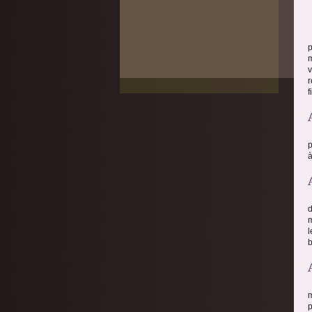
p
m
v
r
f
p
à
d
m
l
b
m
p