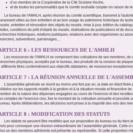
d’un membre de la Coopérative de la Cité Scolaire Hoche,
et de toutes les personnalités que le comité souhaite coopter en raison de 
Le bureau de l'AMHLH, après réunion du comité scientifique, transmet à l'autorit
araissent utiles au bon entretien et au bon usage du patrimoine historique du lycée
usée, entretien et rénovation des objets du musée, mise à jour, édition du catal
isites, conditions de prêt d'objets du musée, réalisations de publications et de docum
echerches historiques, relations publiques, relations avec des organismes ou as
inanciers, subventions, parrainages,…
ARTICLE 6 : LES RESSOURCES DE L'AMHLH
Les ressources de l'AMHLH se composent des cotisations de ses membres, de 
ersonnes physiques, acceptés par le bureau, des produits de la cession de plaqu
 différents titres conformément aux objectifs statutaires, de ressources exceptionne
ARTICLE 7 : LA RÉUNION ANNUELLE DE L'ASSE
L’assemblée générale se réunit au moins une fois par an, la date en étant fixée
élibère sur les rapports relatifs à la gestion et à la situation morale et financière d
ention de la nature des dépenses engagées au cours de l'exercice et des recett
es comptes de l'exercice clos, fixe le montant de la cotisation annuelle et procède 
ureau. Après délibérations, les décisions sont prises à la majorité des voix des m
ARTICLE 8 : MODIFICATION DES STATUTS
Les statuts ne peuvent être modifiés que sur proposition du bureau ou du tiers 
ois pour convoquer une réunion extraordinaire de l’assemblée générale. Celle-ci n
lus un des membres adhérents est présente ou représentée. Si cette proportion n'es