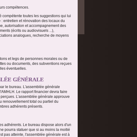
leurs compétences.
é compétente toutes les suggestions qui lui
 : entretien et rénovation des locaux du
ogue, autorisation et accompagnement des
ents (écrits ou audiovisuels ...),
sociations analogues, recherche de moyens
dons et legs de personnes morales ou de
ettes ou documents, des subventions reçues
lles éventuelles.
MBLÉE GÉNÉRALE
 par le bureau. L'assemblée générale
e l'AMHLH. Le rapport financier devra faire
es perçues. L’assemblée générale approuve
au renouvellement total ou partiel du
embres adhérents présents.
des adhérents. Le bureau dispose alors d'un
e pourra statuer que si au moins la moitié
t pas atteinte, l'assemblée générale est à