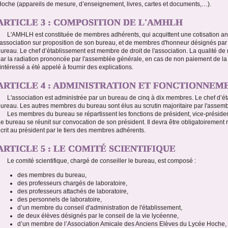
oche (appareils de mesure, d’enseignement, livres, cartes et documents,…).
ARTICLE 3 : COMPOSITION DE L'AMHLH
L'AMHLH est constituée de membres adhérents, qui acquittent une cotisation an
'association sur proposition de son bureau, et de membres d'honneur désignés par
ureau. Le chef d’établissement est membre de droit de l'association. La qualité de 
ar la radiation prononcée par l'assemblée générale, en cas de non paiement de la 
'intéressé a été appelé à fournir des explications.
ARTICLE 4 : ADMINISTRATION ET FONCTIONNEM
L'association est administrée par un bureau de cinq à dix membres. Le chef d’é
ureau. Les autres membres du bureau sont élus au scrutin majoritaire par l'assemb
Les membres du bureau se répartissent les fonctions de président, vice-président, 
e bureau se réunit sur convocation de son président. Il devra être obligatoirement 
crit au président par le tiers des membres adhérents.
ARTICLE 5 : LE COMITÉ SCIENTIFIQUE
Le comité scientifique, chargé de conseiller le bureau, est composé :
des membres du bureau,
des professeurs chargés de laboratoire,
des professeurs attachés de laboratoire,
des personnels de laboratoire,
d’un membre du conseil d'administration de l'établissement,
de deux élèves désignés par le conseil de la vie lycéenne,
d’un membre de l’Association Amicale des Anciens Elèves du Lycée Hoche,