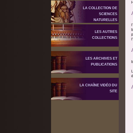
H
LA COLLECTION DE
SCIENCES
NATURELLES
l
b
LES AUTRES
p
COLLECTIONS
l
LES ARCHIVES ET
b
PUBLICATIONS
L
é
LA CHAÎNE VIDÉO DU
SITE