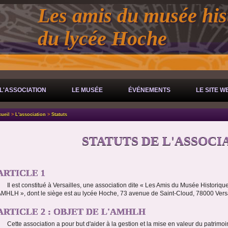
Les amis du musée his
du lycée Hoche
L'ASSOCIATION
LE MUSÉE
ÉVÉNEMENTS
LE SITE W
ueil
>
L'association
>
Statuts
STATUTS DE L'ASSOCI
ARTICLE 1
Il est constitué à Versailles, une association dite « Les Amis du Musée Histor
MHLH », dont le siège est au lycée Hoche, 73 avenue de Saint-Cloud, 78000 Versa
ARTICLE 2 : OBJET DE L'AMHLH
Cette association a pour but d'aider à la gestion et la mise en valeur du patrim