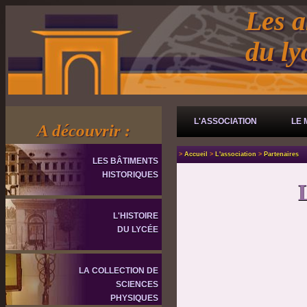
Les a
du l
L'ASSOCIATION
LE 
A découvrir :
>
Accueil
>
L'association
>
Partenaires
LES BÂTIMENTS
HISTORIQUES
L'HISTOIRE
DU LYCÉE
LA COLLECTION DE
SCIENCES
PHYSIQUES